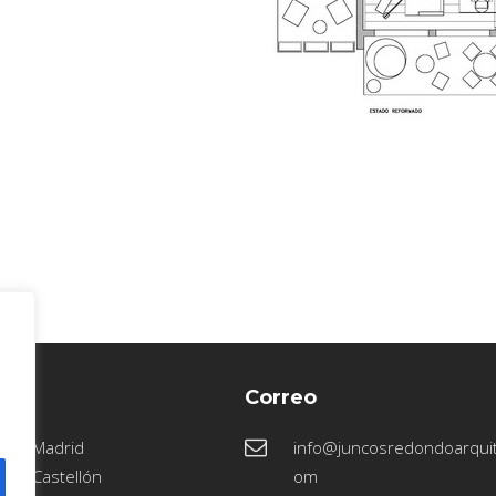
Correo
41 - Madrid
info@juncosredondoarquit
66 - Castellón
om