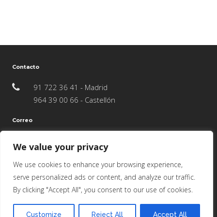
Contacto
91 722 36 41 - Madrid
964 39 00 66 - Castellón
Correo
info@juncosredondoarquitectos.com
We value your privacy
We use cookies to enhance your browsing experience,
serve personalized ads or content, and analyze our traffic.
Nuestras Redes
By clicking "Accept All", you consent to our use of cookies.
Customize
Reject All
Accept All